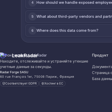
How should we handle exposed employe
4
What about third-party vendors and part
5
Where does this data come from?
6
LeakRadar
Продукт
Находите, отслеживайте и устраняйте утекшие
учетные данные за секунды.
Документа
Radar Forge SASU
Страница 
60 rue François 1er, 75008 Париж, Франция
База данны
Соответствует GDPR
Хостинг в ЕС