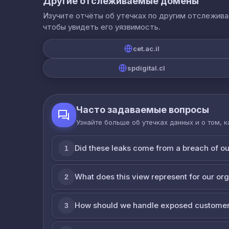
Другие отслеживаемые домены
Изучите отчёты об утечках по другим отслежив
чтобы увидеть его уязвимость.
cet.ac.il
spdigital.cl
Часто задаваемые вопросы
Узнайте больше об утечках данных и о том, 
Did these leaks come from a breach of o
1
What does this view represent for our or
2
How should we handle exposed customer
3