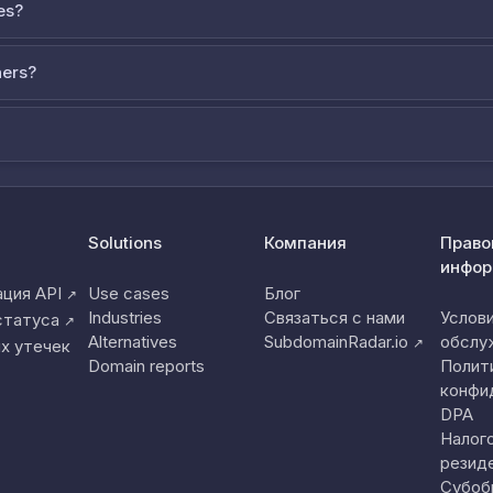
es?
ners?
Solutions
Компания
Право
инфор
ция API
Use cases
Блог
↗
Industries
Связаться с нами
Услов
статуса
↗
Alternatives
SubdomainRadar.io
обслу
↗
х утечек
Domain reports
Полит
конфи
DPA
Налог
резид
Субоб