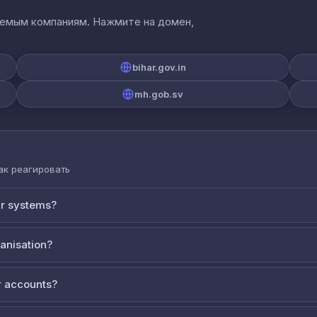
аемым компаниям. Нажмите на домен,
bihar.gov.in
mh.gob.sv
как реагировать
ur systems?
ganisation?
 accounts?