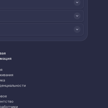
вая
мация
ия
живания
ика
денциальности
овое
ентство
работчики