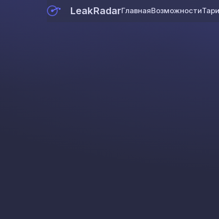
LeakRadar
Главная
Возможности
Тар