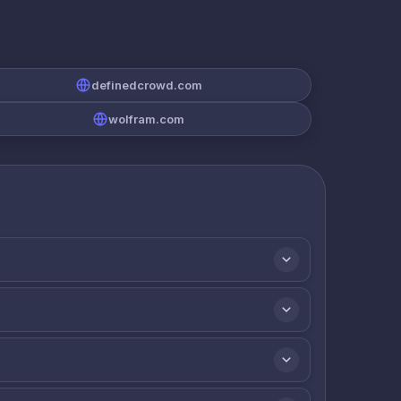
definedcrowd.com
wolfram.com