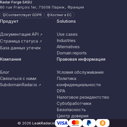
Radar Forge SASU
60 rue François 1er, 75008 Париж, Франция
Соответствует GDPR
Хостинг в ЕС
Продукт
Solutions
Документация API
Use cases
↗
Industries
Страница статуса
↗
Alternatives
База данных утечек
Domain reports
Компания
Правовая информация
Блог
Условия обслуживания
Связаться с нами
Политика
SubdomainRadar.io
конфиденциальности
↗
DPA
Налоговое резидентство
Субобработчики
Безопасность
Центр доверия
© 2026
LeakRadar.io