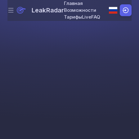
Главная
LeakRadar
Возможности
Menu
Skip to content
Тарифы
Live
FAQ