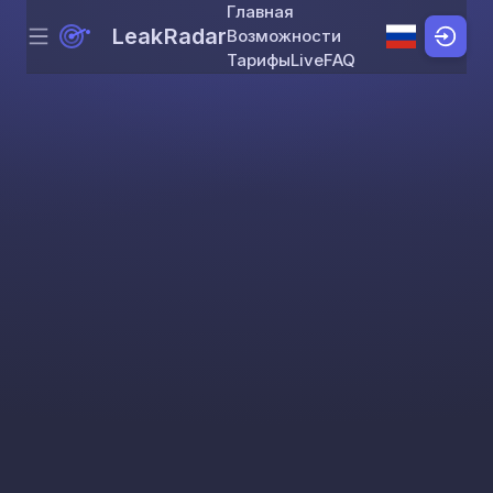
Главная
LeakRadar
Возможности
Menu
Skip to content
Тарифы
Live
FAQ