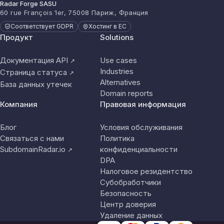
Radar Forge SASU
60 rue François 1er, 75008 Париж, Франция
Соответствует GDPR
Хостинг в ЕС
Продукт
Solutions
Документация API
Use cases
↗
Industries
Страница статуса
↗
Alternatives
База данных утечек
Domain reports
Компания
Правовая информация
Блог
Условия обслуживания
Связаться с нами
Политика
SubdomainRadar.io
конфиденциальности
↗
DPA
Налоговое резидентство
Субобработчики
Безопасность
Центр доверия
Удаление данных