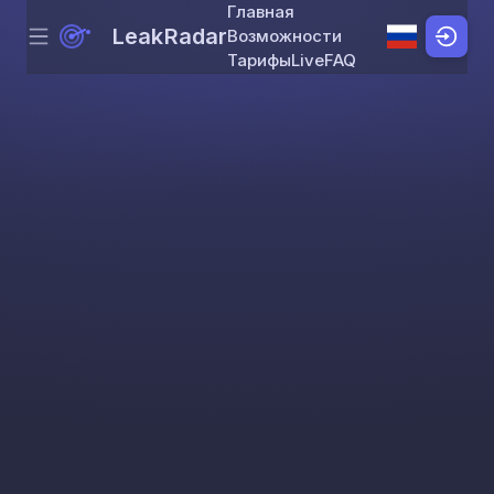
Главная
LeakRadar
Возможности
Menu
Skip to content
Тарифы
Live
FAQ