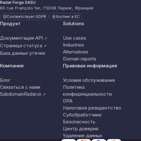
Radar Forge SASU
60 rue François 1er, 75008 Париж, Франция
Соответствует GDPR
Хостинг в ЕС
Продукт
Solutions
Документация API
Use cases
↗
Industries
Страница статуса
↗
Alternatives
База данных утечек
Domain reports
Компания
Правовая информация
Блог
Условия обслуживания
Связаться с нами
Политика
SubdomainRadar.io
конфиденциальности
↗
DPA
Налоговое резидентство
Субобработчики
Безопасность
Центр доверия
Удаление данных