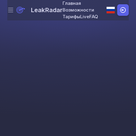
Главная
LeakRadar
Возможности
Menu
Skip to content
Тарифы
Live
FAQ