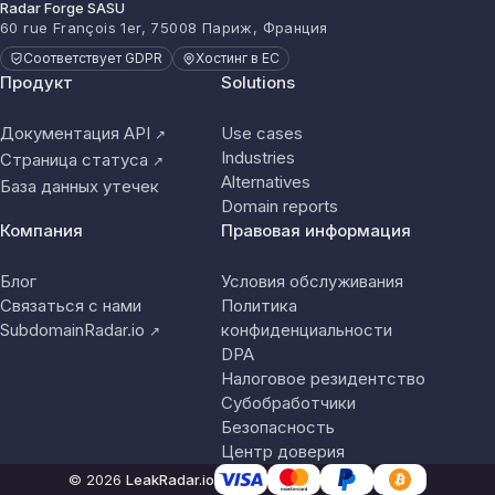
Radar Forge SASU
60 rue François 1er, 75008 Париж, Франция
Соответствует GDPR
Хостинг в ЕС
Продукт
Solutions
Документация API
Use cases
↗
Industries
Страница статуса
↗
Alternatives
База данных утечек
Domain reports
Компания
Правовая информация
Блог
Условия обслуживания
Связаться с нами
Политика
SubdomainRadar.io
конфиденциальности
↗
DPA
Налоговое резидентство
Субобработчики
Безопасность
Центр доверия
© 2026
LeakRadar.io