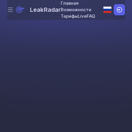
Главная
LeakRadar
Возможности
Menu
Skip to content
Тарифы
Live
FAQ