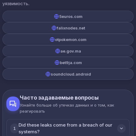
уязвимость.
5euros.com
falixnodes.net
otpokemon.com
ae.gov.ma
bet9ja.com
soundcloud.android
Часто задаваемые вопросы
Узнайте больше об утечках данных и о том, как
реагировать
Did these leaks come from a breach of our
1
systems?