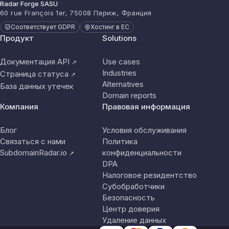
Radar Forge SASU
60 rue François 1er, 75008 Париж, Франция
Соответствует GDPR
Хостинг в ЕС
Продукт
Solutions
Документация API
Use cases
↗
Industries
Страница статуса
↗
Alternatives
База данных утечек
Domain reports
Компания
Правовая информация
Блог
Условия обслуживания
Связаться с нами
Политика
SubdomainRadar.io
конфиденциальности
↗
DPA
Налоговое резидентство
Субобработчики
Безопасность
Центр доверия
Удаление данных