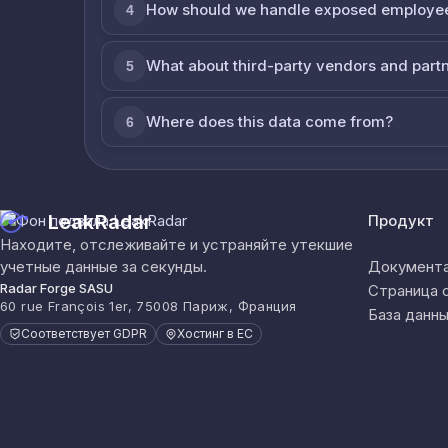
How should we handle exposed employe
4
What about third-party vendors and part
5
Where does this data come from?
6
LeakRadar
Продукт
Находите, отслеживайте и устраняйте утекшие
учетные данные за секунды.
Документа
Radar Forge SASU
Страница 
60 rue François 1er, 75008 Париж, Франция
База данны
Соответствует GDPR
Хостинг в ЕС