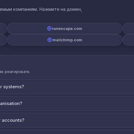
аемым компаниям. Нажмите на домен,
runescape.com
mailchimp.com
как реагировать
ur systems?
ganisation?
 accounts?