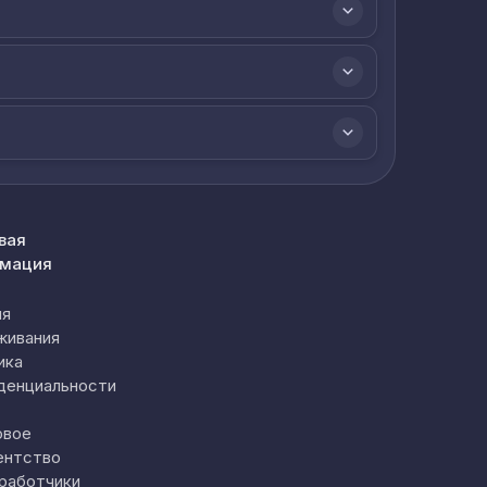
вая
мация
ия
живания
ика
денциальности
овое
ентство
работчики