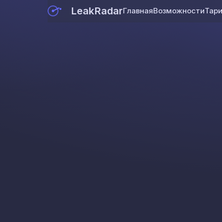
LeakRadar
Главная
Возможности
Тар