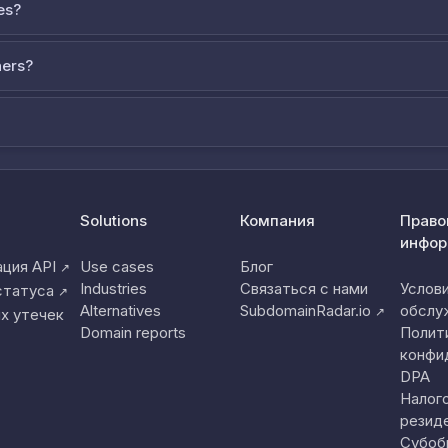
es?
ners?
Solutions
Компания
Право
инфор
ция API
Use cases
Блог
↗
Industries
Связаться с нами
Услов
статуса
↗
Alternatives
SubdomainRadar.io
обслу
↗
х утечек
Domain reports
Полит
конфи
DPA
Налог
резид
Субоб