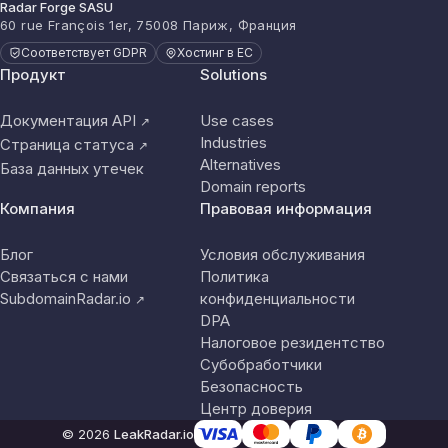
Radar Forge SASU
60 rue François 1er, 75008 Париж, Франция
Соответствует GDPR
Хостинг в ЕС
Продукт
Solutions
Документация API
Use cases
↗
Industries
Страница статуса
↗
Alternatives
База данных утечек
Domain reports
Компания
Правовая информация
Блог
Условия обслуживания
Связаться с нами
Политика
SubdomainRadar.io
конфиденциальности
↗
DPA
Налоговое резидентство
Субобработчики
Безопасность
Центр доверия
© 2026
LeakRadar.io