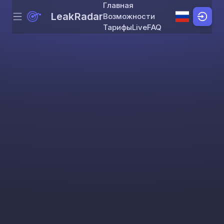
Главная
LeakRadar
Возможности
Menu
Skip to content
Тарифы
Live
FAQ