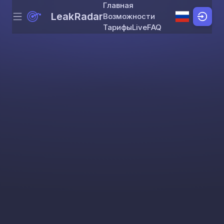
Главная
LeakRadar
Возможности
Menu
Skip to content
Тарифы
Live
FAQ