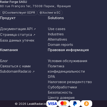
Radar Forge SASU
60 rue François 1er, 75008 Париж, Франция
Соответствует GDPR
Хостинг в ЕС
Продукт
Solutions
Документация API
Use cases
↗
Industries
Страница статуса
↗
Alternatives
База данных утечек
Domain reports
Компания
Правовая информация
Блог
Условия обслуживания
Связаться с нами
Политика
SubdomainRadar.io
конфиденциальности
↗
DPA
Налоговое резидентство
Субобработчики
Безопасность
Центр доверия
© 2026
LeakRadar.io