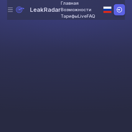
Главная
LeakRadar
Возможности
Menu
Skip to content
Тарифы
Live
FAQ