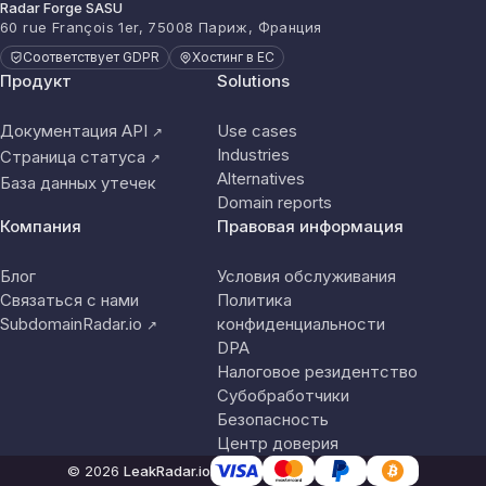
Radar Forge SASU
60 rue François 1er, 75008 Париж, Франция
Соответствует GDPR
Хостинг в ЕС
Продукт
Solutions
Документация API
Use cases
↗
Industries
Страница статуса
↗
Alternatives
База данных утечек
Domain reports
Компания
Правовая информация
Блог
Условия обслуживания
Связаться с нами
Политика
SubdomainRadar.io
конфиденциальности
↗
DPA
Налоговое резидентство
Субобработчики
Безопасность
Центр доверия
© 2026
LeakRadar.io