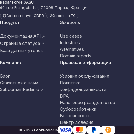
Radar Forge SASU
60 rue François 1er, 75008 Париж, Франция
Соответствует GDPR
Хостинг в ЕС
Продукт
Solutions
Документация API
Use cases
↗
Industries
Страница статуса
↗
Alternatives
База данных утечек
Domain reports
Компания
Правовая информация
Блог
Условия обслуживания
Связаться с нами
Политика
SubdomainRadar.io
конфиденциальности
↗
DPA
Налоговое резидентство
Субобработчики
Безопасность
Центр доверия
© 2026
LeakRadar.io