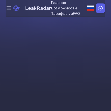
Главная
LeakRadar
Возможности
Menu
Skip to content
Тарифы
Live
FAQ