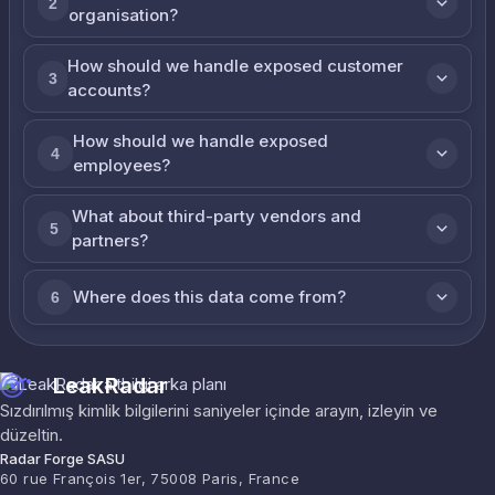
2
organisation?
How should we handle exposed customer
3
accounts?
How should we handle exposed
4
employees?
What about third-party vendors and
5
partners?
Where does this data come from?
6
LeakRadar
Sızdırılmış kimlik bilgilerini saniyeler içinde arayın, izleyin ve
düzeltin.
Radar Forge SASU
60 rue François 1er, 75008 Paris, France