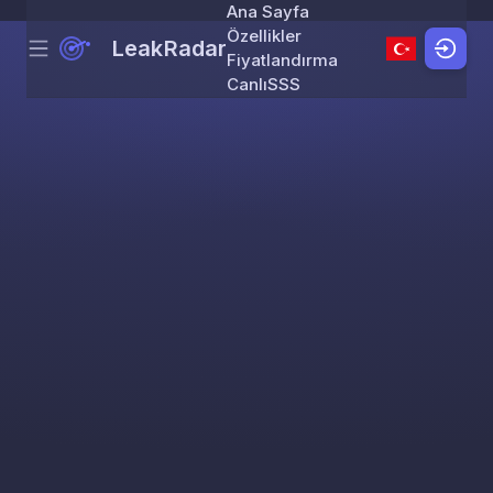
Ana Sayfa
Özellikler
LeakRadar
Menu
Skip to content
Fiyatlandırma
Canlı
SSS