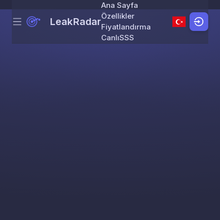
Ana Sayfa
Özellikler
LeakRadar
Menu
Skip to content
Fiyatlandırma
Canlı
SSS