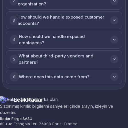
2
organisation?
How should we handle exposed customer
3
accounts?
How should we handle exposed
4
employees?
What about third-party vendors and
5
partners?
Where does this data come from?
6
LeakRadar
Sızdırılmış kimlik bilgilerini saniyeler içinde arayın, izleyin ve
düzeltin.
Radar Forge SASU
60 rue François 1er, 75008 Paris, France