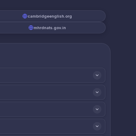
cambridgeenglish.org
mhrdnats.gov.in