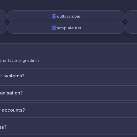
cultura.com
template.net
aha fazla bilgi edinin
ur systems?
ganisation?
 accounts?
es?