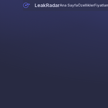
LeakRadar
Ana Sayfa
Özellikler
Fiyatla