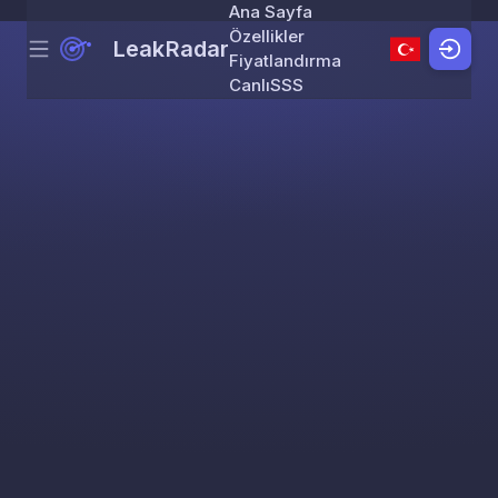
Ana Sayfa
Özellikler
LeakRadar
Menu
Skip to content
Fiyatlandırma
Canlı
SSS