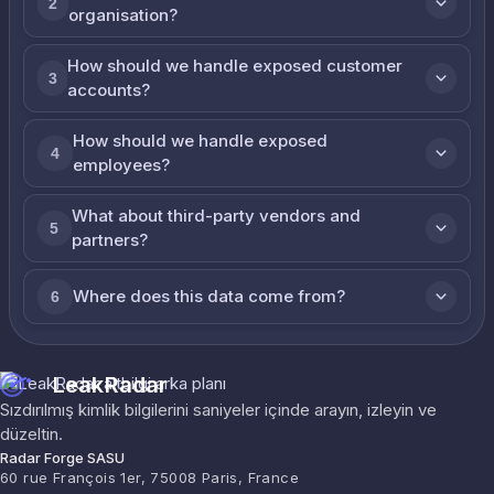
2
organisation?
How should we handle exposed customer
3
accounts?
How should we handle exposed
4
employees?
What about third-party vendors and
5
partners?
Where does this data come from?
6
LeakRadar
Sızdırılmış kimlik bilgilerini saniyeler içinde arayın, izleyin ve
düzeltin.
Radar Forge SASU
60 rue François 1er, 75008 Paris, France