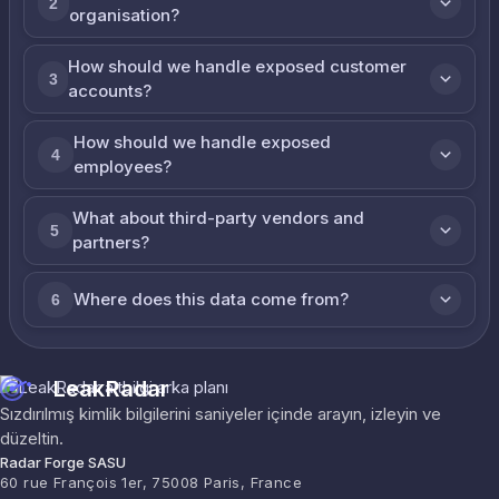
2
organisation?
How should we handle exposed customer
3
accounts?
How should we handle exposed
4
employees?
What about third-party vendors and
5
partners?
Where does this data come from?
6
LeakRadar
Sızdırılmış kimlik bilgilerini saniyeler içinde arayın, izleyin ve
düzeltin.
Radar Forge SASU
60 rue François 1er, 75008 Paris, France