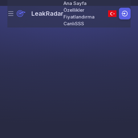
Ana Sayfa
Özellikler
LeakRadar
Menu
Skip to content
Fiyatlandırma
Canlı
SSS