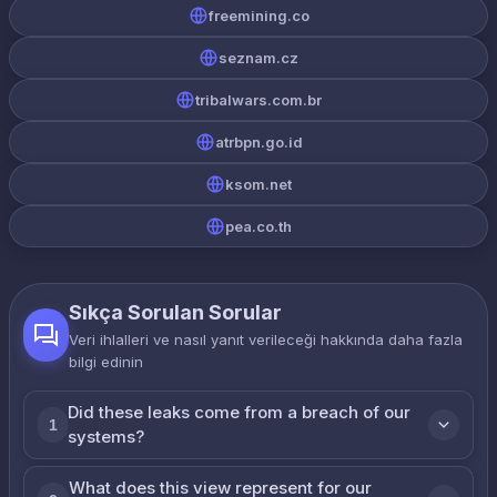
freemining.co
seznam.cz
tribalwars.com.br
atrbpn.go.id
ksom.net
pea.co.th
Sıkça Sorulan Sorular
Veri ihlalleri ve nasıl yanıt verileceği hakkında daha fazla
bilgi edinin
Did these leaks come from a breach of our
1
systems?
What does this view represent for our