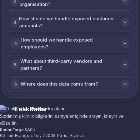
2
organisation?
How should we handle exposed customer
3
accounts?
How should we handle exposed
4
employees?
What about third-party vendors and
5
partners?
Where does this data come from?
6
LeakRadar
Sızdırılmış kimlik bilgilerini saniyeler içinde arayın, izleyin ve
düzeltin.
Radar Forge SASU
60 rue François 1er, 75008 Paris, France