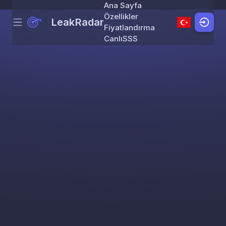
Ana Sayfa
Özellikler
LeakRadar
Menu
Skip to content
Fiyatlandırma
Canlı
SSS