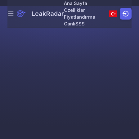
Ana Sayfa
Özellikler
LeakRadar
Menu
Skip to content
Fiyatlandırma
Canlı
SSS