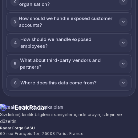
2
organisation?
How should we handle exposed customer
3
accounts?
How should we handle exposed
4
employees?
What about third-party vendors and
5
partners?
Where does this data come from?
6
LeakRadar
Sızdırılmış kimlik bilgilerini saniyeler içinde arayın, izleyin ve
düzeltin.
Radar Forge SASU
60 rue François 1er, 75008 Paris, France