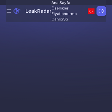
Ana Sayfa
Özellikler
LeakRadar
Menu
Skip to content
Fiyatlandırma
Canlı
SSS