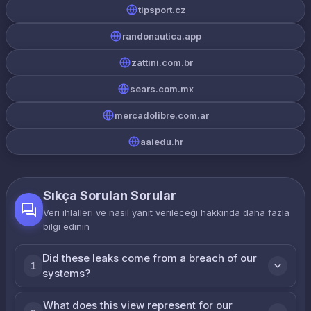
tipsport.cz
randonautica.app
zattini.com.br
sears.com.mx
mercadolibre.com.ar
aaiedu.hr
Sıkça Sorulan Sorular
Veri ihlalleri ve nasıl yanıt verileceği hakkında daha fazla
bilgi edinin
Did these leaks come from a breach of our
1
systems?
What does this view represent for our