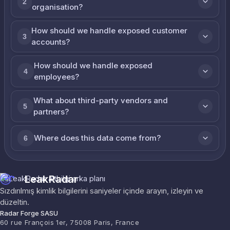
2
organisation?
How should we handle exposed customer
3
accounts?
How should we handle exposed
4
employees?
What about third-party vendors and
5
partners?
Where does this data come from?
6
LeakRadar
Sızdırılmış kimlik bilgilerini saniyeler içinde arayın, izleyin ve
düzeltin.
Radar Forge SASU
60 rue François 1er, 75008 Paris, France