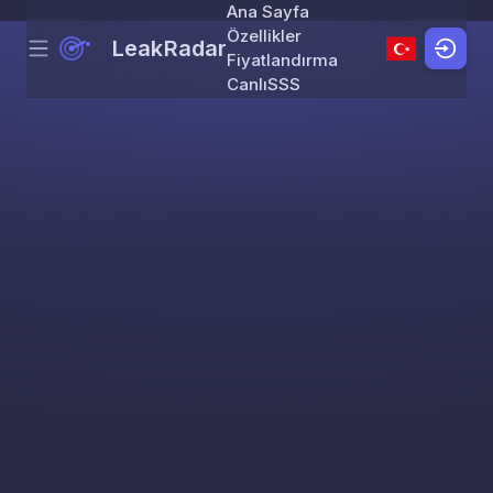
Ana Sayfa
Özellikler
LeakRadar
Menu
Skip to content
Fiyatlandırma
Canlı
SSS