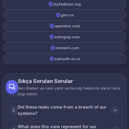
myfedloan.org
ghn.vn
opendns.com
astropay.com
sinder9.com
samarth.ac.in
Sıkça Sorulan Sorular
Veri ihlalleri ve nasıl yanıt verileceği hakkında daha fazla
bilgi edinin
Did these leaks come from a breach of our
1
systems?
What does this view represent for our