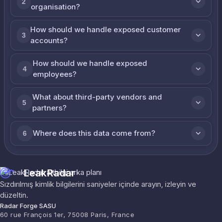
2
organisation?
How should we handle exposed customer
3
accounts?
How should we handle exposed
4
employees?
What about third-party vendors and
5
partners?
Where does this data come from?
6
LeakRadar
Sızdırılmış kimlik bilgilerini saniyeler içinde arayın, izleyin ve
düzeltin.
Radar Forge SASU
60 rue François 1er, 75008 Paris, France