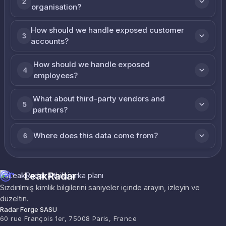
2
organisation?
How should we handle exposed customer
3
accounts?
How should we handle exposed
4
employees?
What about third-party vendors and
5
partners?
Where does this data come from?
6
LeakRadar
Sızdırılmış kimlik bilgilerini saniyeler içinde arayın, izleyin ve
düzeltin.
Radar Forge SASU
60 rue François 1er, 75008 Paris, France