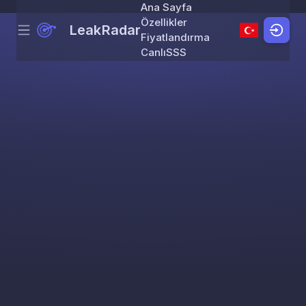
Ana Sayfa
Özellikler
LeakRadar
Menu
Skip to content
Fiyatlandırma
Canlı
SSS