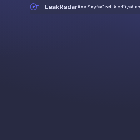
LeakRadar
Ana Sayfa
Özellikler
Fiyatla