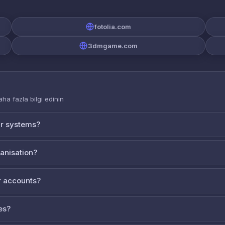
fotolia.com
3dmgame.com
aha fazla bilgi edinin
ur systems?
ganisation?
 accounts?
es?