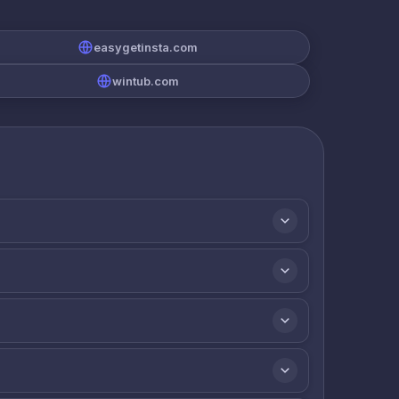
easygetinsta.com
wintub.com