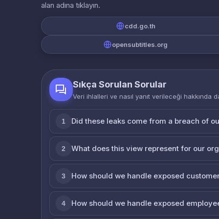
alan adına tıklayın.
cdd.go.th
opensubtitles.org
Sıkça Sorulan Sorular
Veri ihlalleri ve nasıl yanıt verileceği hakkında d
Did these leaks come from a breach of o
1
What does this view represent for our or
2
How should we handle exposed customer
3
How should we handle exposed employe
4