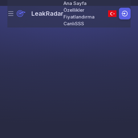
Ana Sayfa
Özellikler
LeakRadar
Menu
Skip to content
Fiyatlandırma
Canlı
SSS