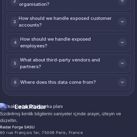
2
organisation?
How should we handle exposed customer
3
accounts?
How should we handle exposed
4
employees?
What about third-party vendors and
5
partners?
Where does this data come from?
6
LeakRadar
Sızdırılmış kimlik bilgilerini saniyeler içinde arayın, izleyin ve
düzeltin.
Radar Forge SASU
60 rue François 1er, 75008 Paris, France