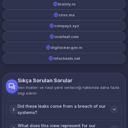
brainly.ro
cnss.ma
coinpayz.xyz
overleaf.com
digilocker.gov.in
infocheats.net
Sıkça Sorulan Sorular
Veri ihlalleri ve nasıl yanıt verileceği hakkında daha fazla
bilgi edinin
Did these leaks come from a breach of our
1
systems?
What does this view represent for our