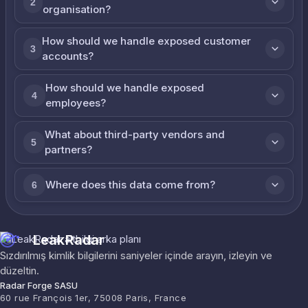
2
organisation?
How should we handle exposed customer
3
accounts?
How should we handle exposed
4
employees?
What about third-party vendors and
5
partners?
Where does this data come from?
6
LeakRadar
Sızdırılmış kimlik bilgilerini saniyeler içinde arayın, izleyin ve
düzeltin.
Radar Forge SASU
60 rue François 1er, 75008 Paris, France