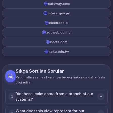
safeway.com
mtess.gov.py
elektroda.pl
adpweb.com.br
boots.com
ncku.edu.tw
Sıkça Sorulan Sorular
Veri ihlalleri ve nasıl yanıt verileceği hakkında daha fazla
bilgi edinin
Did these leaks come from a breach of our
1
systems?
What does this view represent for our