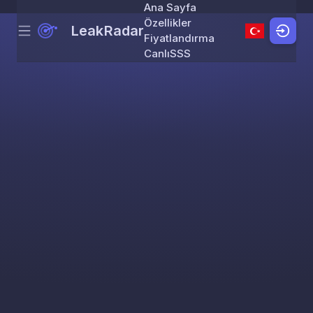
Ana Sayfa
Özellikler
LeakRadar
Menu
Skip to content
Fiyatlandırma
Canlı
SSS