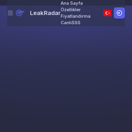
Ana Sayfa
Özellikler
LeakRadar
Menu
Skip to content
Fiyatlandırma
Canlı
SSS