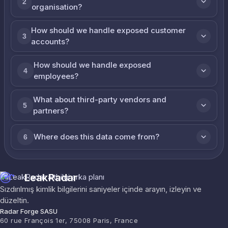
2
organisation?
How should we handle exposed customer
3
accounts?
How should we handle exposed
4
employees?
What about third-party vendors and
5
partners?
Where does this data come from?
6
LeakRadar
Sızdırılmış kimlik bilgilerini saniyeler içinde arayın, izleyin ve
düzeltin.
Radar Forge SASU
60 rue François 1er, 75008 Paris, France