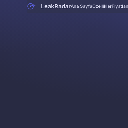
LeakRadar
Ana Sayfa
Özellikler
Fiyatla