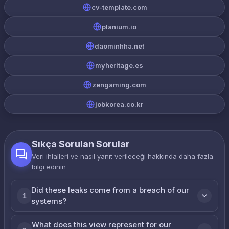
cv-template.com
planium.io
daominhha.net
myheritage.es
zengaming.com
jobkorea.co.kr
Sıkça Sorulan Sorular
Veri ihlalleri ve nasıl yanıt verileceği hakkında daha fazla
bilgi edinin
Did these leaks come from a breach of our
1
systems?
What does this view represent for our