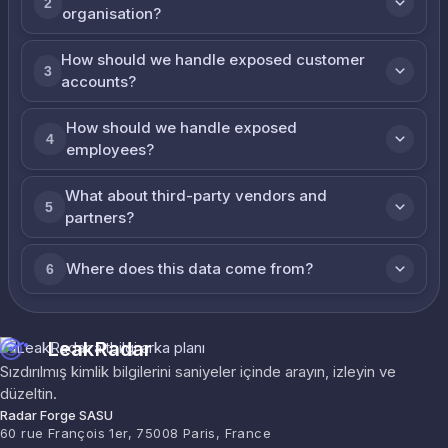
2
organisation?
How should we handle exposed customer
3
accounts?
How should we handle exposed
4
employees?
What about third-party vendors and
5
partners?
Where does this data come from?
6
LeakRadar
Sızdırılmış kimlik bilgilerini saniyeler içinde arayın, izleyin ve
düzeltin.
Radar Forge SASU
60 rue François 1er, 75008 Paris, France