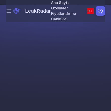
Ana Sayfa
Özellikler
LeakRadar
Menu
Skip to content
Fiyatlandırma
Canlı
SSS