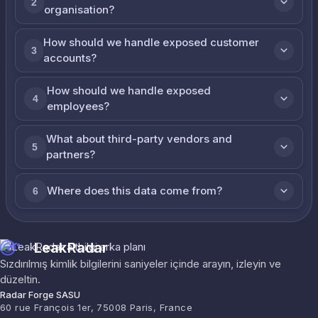
2
organisation?
How should we handle exposed customer
3
accounts?
How should we handle exposed
4
employees?
What about third-party vendors and
5
partners?
Where does this data come from?
6
LeakRadar
Sızdırılmış kimlik bilgilerini saniyeler içinde arayın, izleyin ve
düzeltin.
Radar Forge SASU
60 rue François 1er, 75008 Paris, France