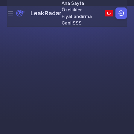
Ana Sayfa
Özellikler
LeakRadar
Menu
Skip to content
Fiyatlandırma
Canlı
SSS