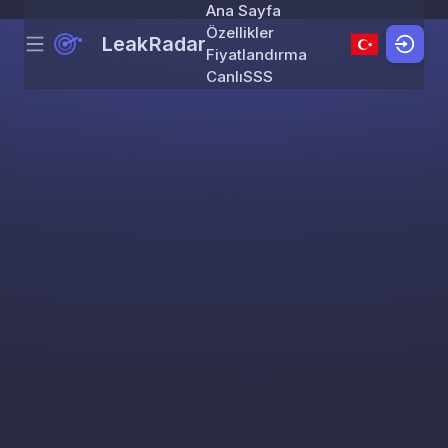
Ana Sayfa
Özellikler
LeakRadar
Menu
Skip to content
Fiyatlandırma
Canlı
SSS