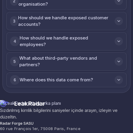
2
organisation?
How should we handle exposed customer
3
accounts?
How should we handle exposed
4
employees?
What about third-party vendors and
5
partners?
Where does this data come from?
6
LeakRadar
Sızdırılmış kimlik bilgilerini saniyeler içinde arayın, izleyin ve
düzeltin.
Radar Forge SASU
60 rue François 1er, 75008 Paris, France