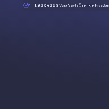
LeakRadar
Ana Sayfa
Özellikler
Fiyatla