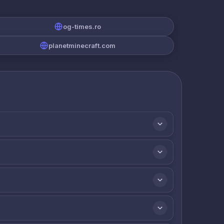
og-times.ro
planetminecraft.com