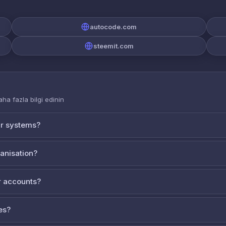
autocode.com
steemit.com
aha fazla bilgi edinin
ur systems?
ganisation?
 accounts?
es?