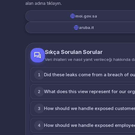
alan adına tıklayın.
moi.gov.sa
aruba.it
Sıkça Sorulan Sorular
Veri ihlalleri ve nasıl yanıt verileceği hakkında d
Did these leaks come from a breach of o
1
What does this view represent for our or
2
How should we handle exposed customer
3
How should we handle exposed employe
4