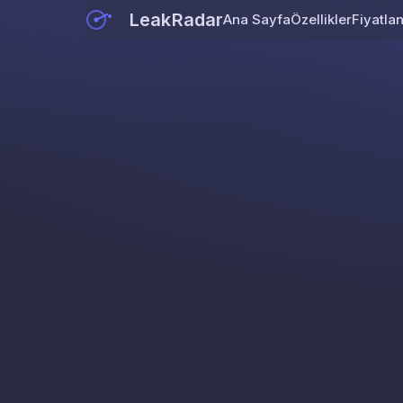
LeakRadar
Ana Sayfa
Özellikler
Fiyatla