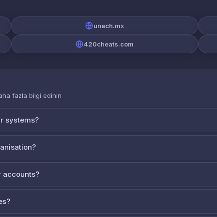
unach.mx
420cheats.com
aha fazla bilgi edinin
ur systems?
ganisation?
 accounts?
es?