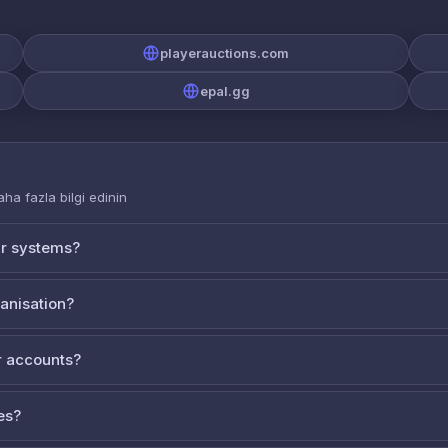
playerauctions.com
epal.gg
aha fazla bilgi edinin
ur systems?
ganisation?
 accounts?
es?