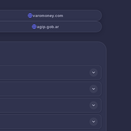
varomoney.com
agip.gob.ar