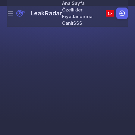
Ana Sayfa
Özellikler
LeakRadar
Menu
Skip to content
Fiyatlandırma
Canlı
SSS