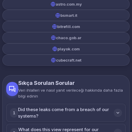
astro.com.my
bsmart.it
bitrefill.com
chaco.gob.ar
playok.com
cubecraft.net
Sıkça Sorulan Sorular
Veri ihlalleri ve nasıl yanıt verileceği hakkında daha fazla
bilgi edinin
Did these leaks come from a breach of our
1
systems?
What does this view represent for our