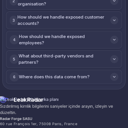
2
organisation?
How should we handle exposed customer
3
accounts?
How should we handle exposed
4
employees?
What about third-party vendors and
5
partners?
Where does this data come from?
6
LeakRadar
Sızdırılmış kimlik bilgilerini saniyeler içinde arayın, izleyin ve
düzeltin.
Radar Forge SASU
60 rue François 1er, 75008 Paris, France