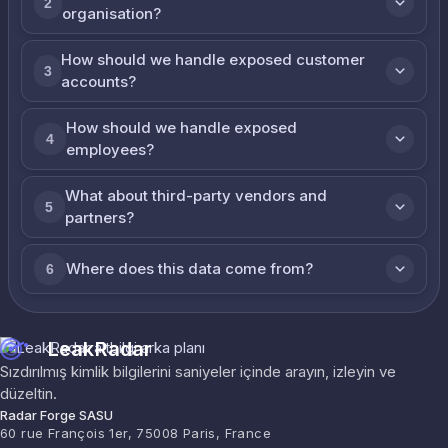
2
organisation?
How should we handle exposed customer
3
accounts?
How should we handle exposed
4
employees?
What about third-party vendors and
5
partners?
Where does this data come from?
6
LeakRadar
Sızdırılmış kimlik bilgilerini saniyeler içinde arayın, izleyin ve
düzeltin.
Radar Forge SASU
60 rue François 1er, 75008 Paris, France