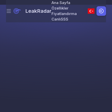
Ana Sayfa
Özellikler
LeakRadar
Menu
Skip to content
Fiyatlandırma
Canlı
SSS