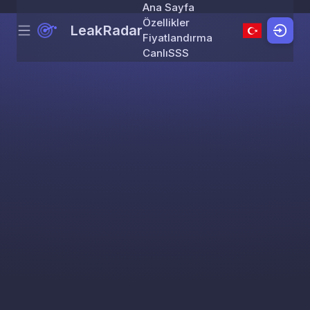
Ana Sayfa
Özellikler
LeakRadar
Menu
Skip to content
Fiyatlandırma
Canlı
SSS