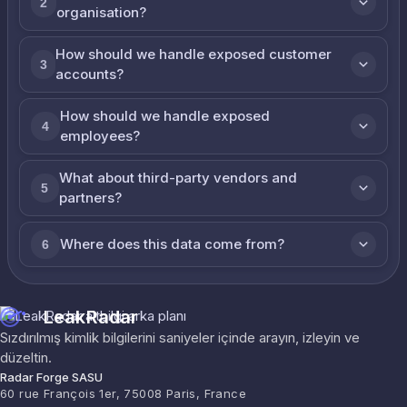
2
organisation?
How should we handle exposed customer
3
accounts?
How should we handle exposed
4
employees?
What about third-party vendors and
5
partners?
Where does this data come from?
6
LeakRadar
Sızdırılmış kimlik bilgilerini saniyeler içinde arayın, izleyin ve
düzeltin.
Radar Forge SASU
60 rue François 1er, 75008 Paris, France