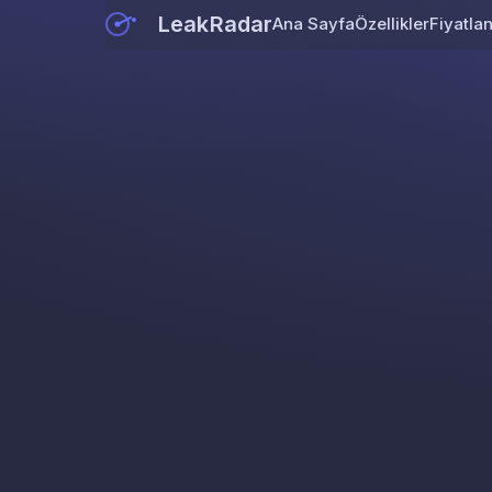
LeakRadar
Ana Sayfa
Özellikler
Fiyatla