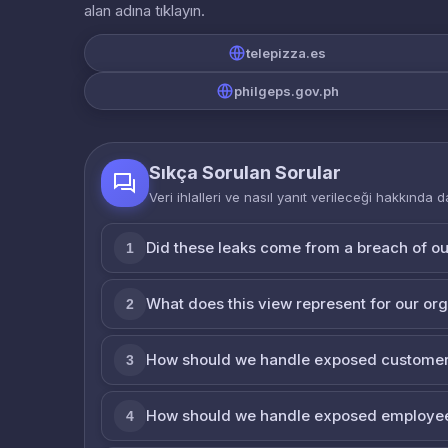
alan adına tıklayın.
telepizza.es
philgeps.gov.ph
Sıkça Sorulan Sorular
Veri ihlalleri ve nasıl yanıt verileceği hakkında d
Did these leaks come from a breach of o
1
What does this view represent for our or
2
How should we handle exposed customer
3
How should we handle exposed employe
4