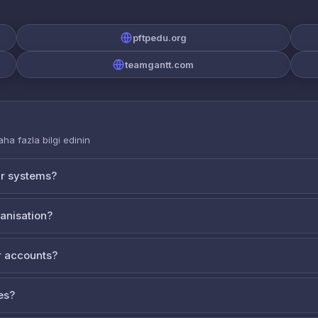
pftpedu.org
teamgantt.com
aha fazla bilgi edinin
ur systems?
ganisation?
 accounts?
es?