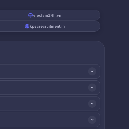
vieclam24h.vn
kpscrecruitment.in