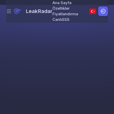
Ana Sayfa
Özellikler
LeakRadar
Menu
Skip to content
Fiyatlandırma
Canlı
SSS