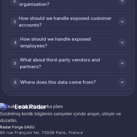
2
organisation?
How should we handle exposed customer
3
accounts?
How should we handle exposed
4
employees?
What about third-party vendors and
5
partners?
Where does this data come from?
6
LeakRadar
Sızdırılmış kimlik bilgilerini saniyeler içinde arayın, izleyin ve
düzeltin.
Radar Forge SASU
60 rue François 1er, 75008 Paris, France