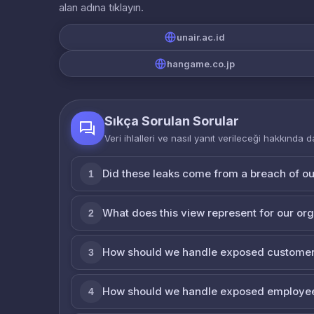
alan adına tıklayın.
unair.ac.id
hangame.co.jp
Sıkça Sorulan Sorular
Veri ihlalleri ve nasıl yanıt verileceği hakkında d
Did these leaks come from a breach of o
1
What does this view represent for our or
2
How should we handle exposed customer
3
How should we handle exposed employe
4