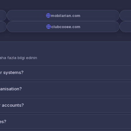
mobilarian.com
clubcooee.com
aha fazla bilgi edinin
ur systems?
ganisation?
 accounts?
es?