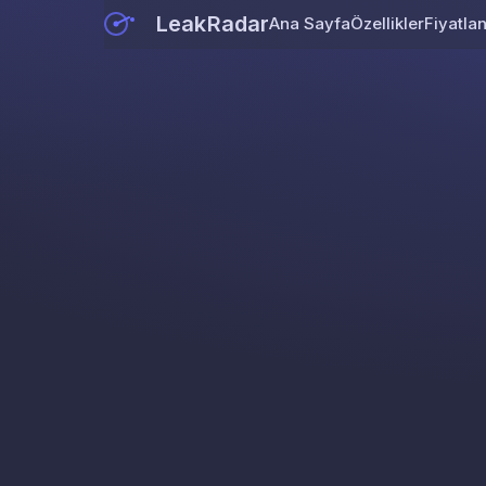
LeakRadar
Ana Sayfa
Özellikler
Fiyatla