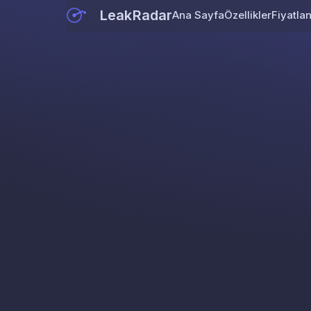
LeakRadar
Ana Sayfa
Özellikler
Fiyatla