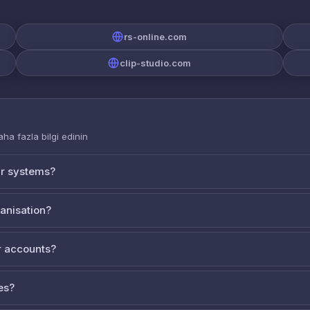
rs-online.com
clip-studio.com
aha fazla bilgi edinin
ur systems?
ganisation?
 accounts?
es?