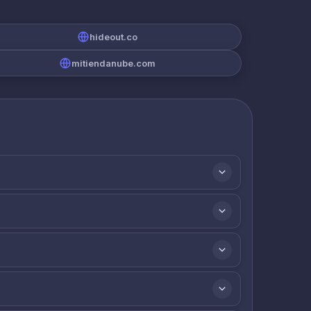
hideout.co
mitiendanube.com