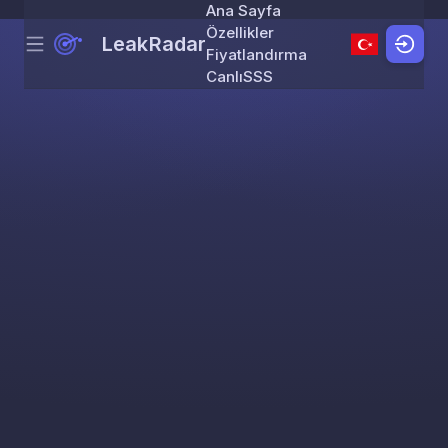
Ana Sayfa
Özellikler
LeakRadar
Menu
Skip to content
Fiyatlandırma
Canlı
SSS