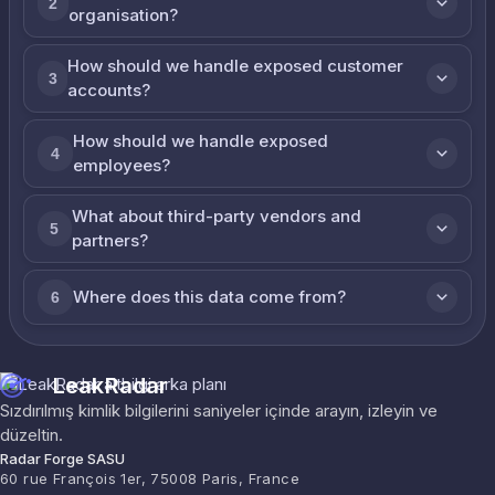
2
organisation?
How should we handle exposed customer
3
accounts?
How should we handle exposed
4
employees?
What about third-party vendors and
5
partners?
Where does this data come from?
6
LeakRadar
Sızdırılmış kimlik bilgilerini saniyeler içinde arayın, izleyin ve
düzeltin.
Radar Forge SASU
60 rue François 1er, 75008 Paris, France