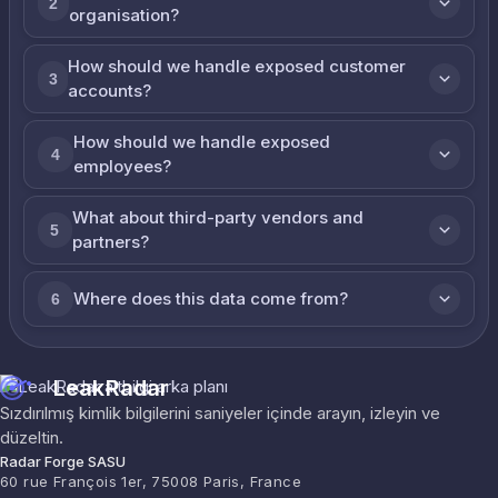
2
organisation?
How should we handle exposed customer
3
accounts?
How should we handle exposed
4
employees?
What about third-party vendors and
5
partners?
Where does this data come from?
6
LeakRadar
Sızdırılmış kimlik bilgilerini saniyeler içinde arayın, izleyin ve
düzeltin.
Radar Forge SASU
60 rue François 1er, 75008 Paris, France