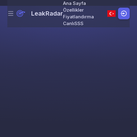
Ana Sayfa
Özellikler
LeakRadar
Menu
Skip to content
Fiyatlandırma
Canlı
SSS