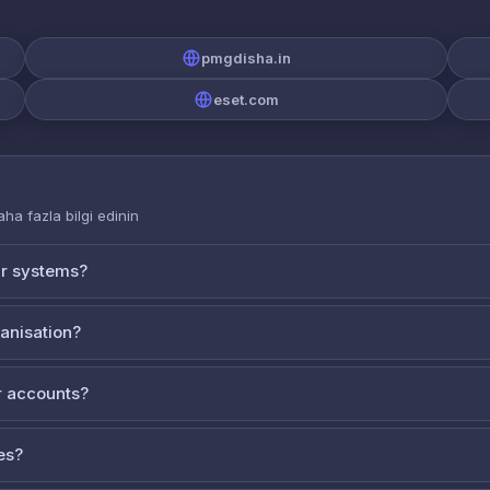
pmgdisha.in
eset.com
aha fazla bilgi edinin
ur systems?
ganisation?
 accounts?
es?