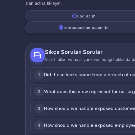
alan adına tıklayın.
uod.ac.in
retireseuexame.com.br
Sıkça Sorulan Sorular
Veri ihlalleri ve nasıl yanıt verileceği hakkında d
Did these leaks come from a breach of o
1
What does this view represent for our or
2
How should we handle exposed customer
3
How should we handle exposed employe
4