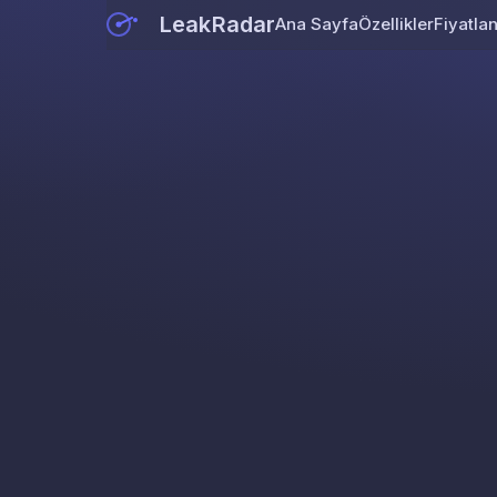
LeakRadar
Ana Sayfa
Özellikler
Fiyatla