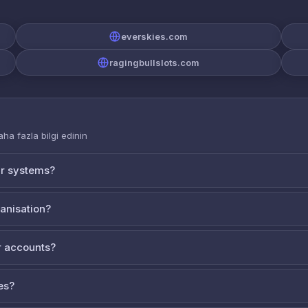
everskies.com
ragingbullslots.com
aha fazla bilgi edinin
ur systems?
ganisation?
 accounts?
es?