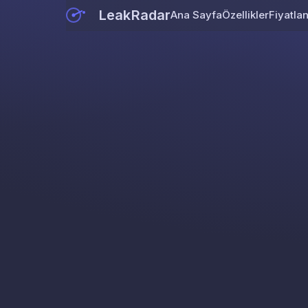
LeakRadar
Ana Sayfa
Özellikler
Fiyatla