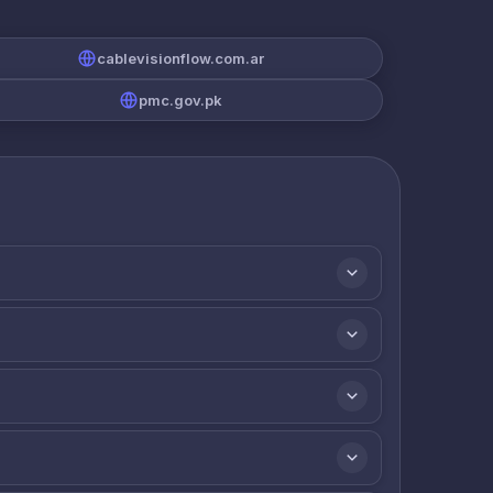
cablevisionflow.com.ar
pmc.gov.pk