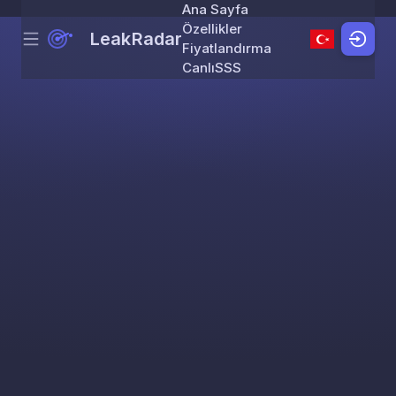
Ana Sayfa
Özellikler
LeakRadar
Menu
Skip to content
Fiyatlandırma
Canlı
SSS