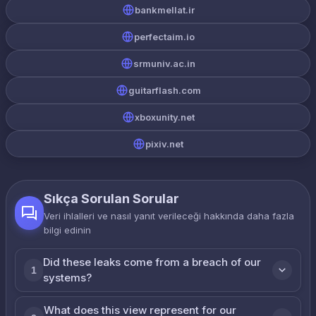
bankmellat.ir
perfectaim.io
srmuniv.ac.in
guitarflash.com
xboxunity.net
pixiv.net
Sıkça Sorulan Sorular
Veri ihlalleri ve nasıl yanıt verileceği hakkında daha fazla
bilgi edinin
Did these leaks come from a breach of our
1
systems?
What does this view represent for our