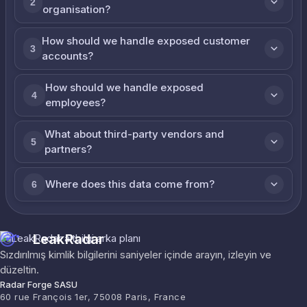
2
organisation?
How should we handle exposed customer
3
accounts?
How should we handle exposed
4
employees?
What about third-party vendors and
5
partners?
Where does this data come from?
6
LeakRadar
Sızdırılmış kimlik bilgilerini saniyeler içinde arayın, izleyin ve
düzeltin.
Radar Forge SASU
60 rue François 1er, 75008 Paris, France