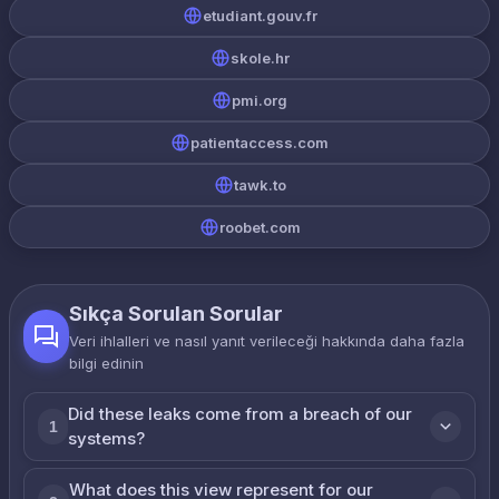
etudiant.gouv.fr
skole.hr
pmi.org
patientaccess.com
tawk.to
roobet.com
Sıkça Sorulan Sorular
Veri ihlalleri ve nasıl yanıt verileceği hakkında daha fazla
bilgi edinin
Did these leaks come from a breach of our
1
systems?
What does this view represent for our