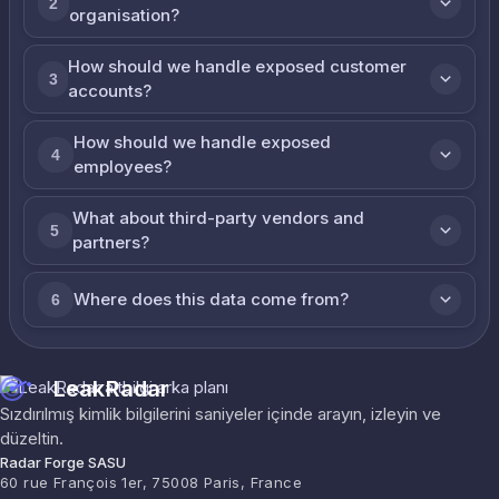
2
organisation?
How should we handle exposed customer
3
accounts?
How should we handle exposed
4
employees?
What about third-party vendors and
5
partners?
Where does this data come from?
6
LeakRadar
Sızdırılmış kimlik bilgilerini saniyeler içinde arayın, izleyin ve
düzeltin.
Radar Forge SASU
60 rue François 1er, 75008 Paris, France