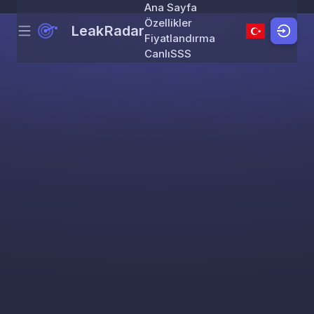
Ana Sayfa
Özellikler
LeakRadar
Menu
Skip to content
Fiyatlandırma
Canlı
SSS