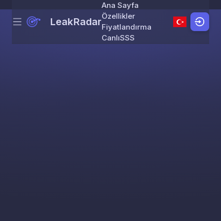
Ana Sayfa
Özellikler
LeakRadar
Menu
Skip to content
Fiyatlandırma
Canlı
SSS