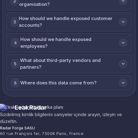
2
organisation?
How should we handle exposed customer
3
accounts?
How should we handle exposed
4
employees?
What about third-party vendors and
5
partners?
Where does this data come from?
6
LeakRadar
Sızdırılmış kimlik bilgilerini saniyeler içinde arayın, izleyin ve
düzeltin.
Radar Forge SASU
60 rue François 1er, 75008 Paris, France