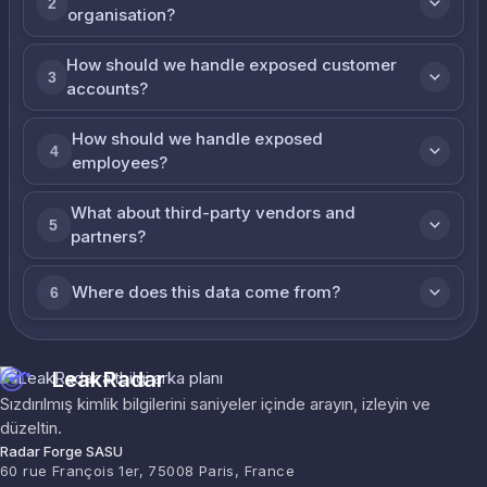
2
organisation?
How should we handle exposed customer
3
accounts?
How should we handle exposed
4
employees?
What about third-party vendors and
5
partners?
Where does this data come from?
6
LeakRadar
Sızdırılmış kimlik bilgilerini saniyeler içinde arayın, izleyin ve
düzeltin.
Radar Forge SASU
60 rue François 1er, 75008 Paris, France