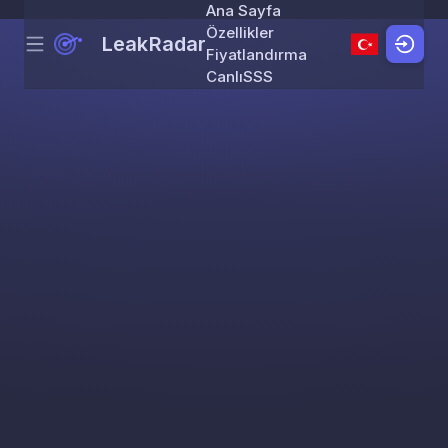
Ana Sayfa
Özellikler
LeakRadar
Menu
Skip to content
Fiyatlandırma
Canlı
SSS