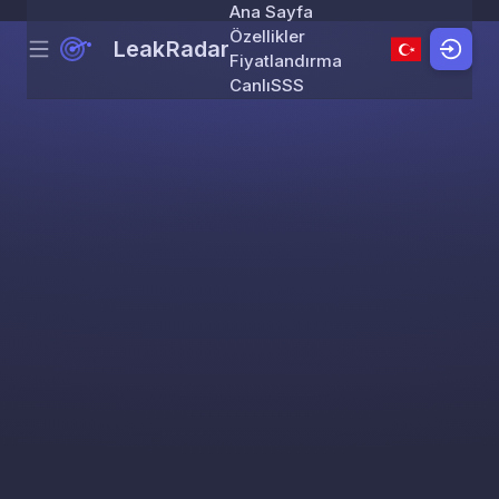
Ana Sayfa
Özellikler
LeakRadar
Menu
Skip to content
Fiyatlandırma
Canlı
SSS