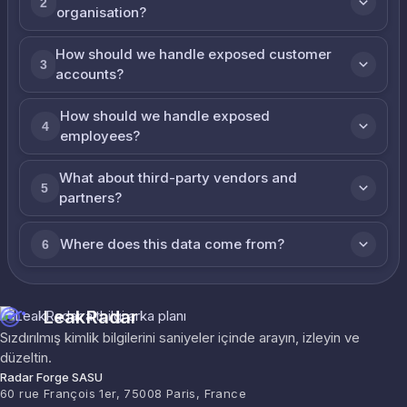
2
organisation?
How should we handle exposed customer
3
accounts?
How should we handle exposed
4
employees?
What about third-party vendors and
5
partners?
Where does this data come from?
6
LeakRadar
Sızdırılmış kimlik bilgilerini saniyeler içinde arayın, izleyin ve
düzeltin.
Radar Forge SASU
60 rue François 1er, 75008 Paris, France