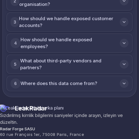
2
organisation?
How should we handle exposed customer
3
accounts?
How should we handle exposed
4
employees?
What about third-party vendors and
5
partners?
Where does this data come from?
6
LeakRadar
Sızdırılmış kimlik bilgilerini saniyeler içinde arayın, izleyin ve
düzeltin.
Radar Forge SASU
60 rue François 1er, 75008 Paris, France