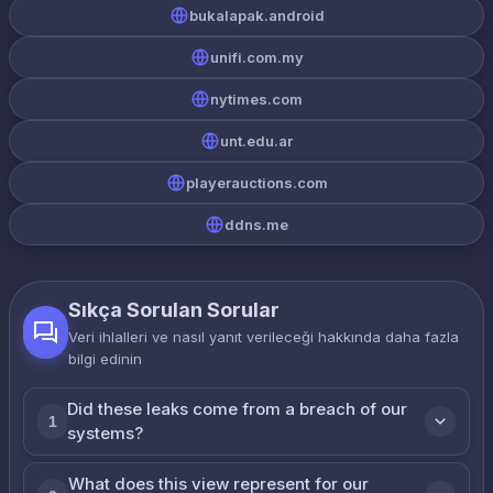
bukalapak.android
unifi.com.my
nytimes.com
unt.edu.ar
playerauctions.com
ddns.me
Sıkça Sorulan Sorular
Veri ihlalleri ve nasıl yanıt verileceği hakkında daha fazla
bilgi edinin
Did these leaks come from a breach of our
1
systems?
What does this view represent for our