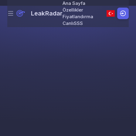
Ana Sayfa
Özellikler
LeakRadar
Menu
Skip to content
Fiyatlandırma
Canlı
SSS