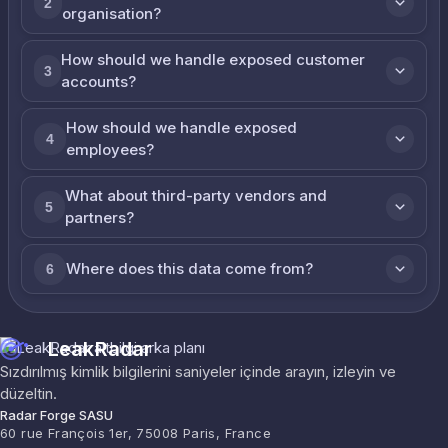
2
organisation?
How should we handle exposed customer
3
accounts?
How should we handle exposed
4
employees?
What about third-party vendors and
5
partners?
Where does this data come from?
6
LeakRadar
Sızdırılmış kimlik bilgilerini saniyeler içinde arayın, izleyin ve
düzeltin.
Radar Forge SASU
60 rue François 1er, 75008 Paris, France