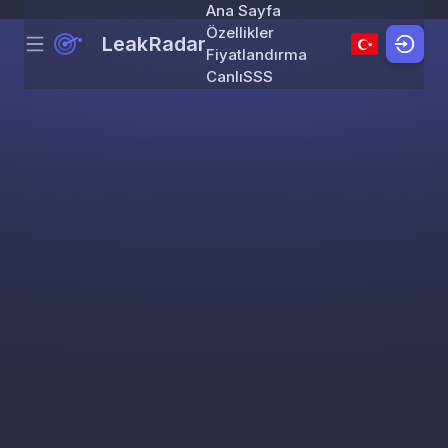
Ana Sayfa
Özellikler
LeakRadar
Menu
Skip to content
Fiyatlandırma
Canlı
SSS